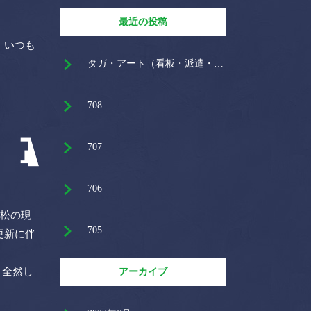
最近の投稿
。いつも
タガ・アート（看板・派遣・土木・仙台・名取・岩沼）
708
707
706
本松の現
705
更新に伴
、全然し
アーカイブ