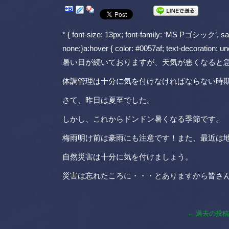
* { font-size: 13px; font-family: ‘MS Pゴシック’, sans-
none;}a:hover { color: #0057af; text-decoration: und
暑い日が続いておりますが、天気が悪くなると
体調管理は十分に気を付けなければならない時
さて、昨日は夏至でした。
しかし、これからドンドン暑くなる季節です。
梅雨明け前は豪雨にも注意です！また、最近は
自然災害は十分に気を付けましょう。
災害は忘れたころに・・・とありますから皆さ
←
過去の投稿