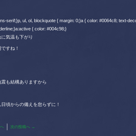
serif;}p, ul, ol, blockquote { margin: 0;}a { color: #0064c8; text-deco
erline;}a:active { color: #004c98;}
急に気温も下がり
期ですね！
地震も結構ありますから
ん日頃からの備えを怠らずに！
へ
次の投稿へ
→