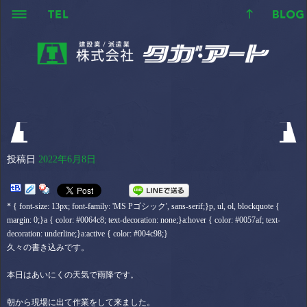
投稿日
2022年6月8日
* { font-size: 13px; font-family: 'MS Pゴシック', sans-serif;}p, ul, ol, blockquote {
margin: 0;}a { color: #0064c8; text-decoration: none;}a:hover { color: #0057af; text-
decoration: underline;}a:active { color: #004c98;}
久々の書き込みです。
本日はあいにくの天気で雨降です。
朝から現場に出て作業をして来ました。