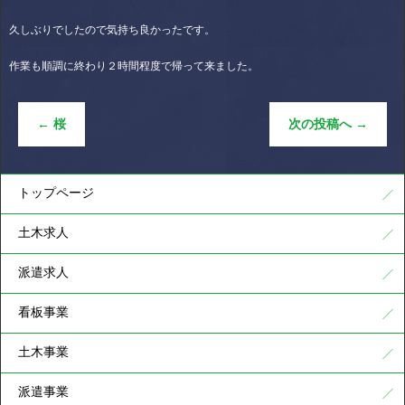
久しぶりでしたので気持ち良かったです。
作業も順調に終わり２時間程度で帰って来ました。
←
桜
次の投稿へ
→
トップページ
土木求人
派遣求人
看板事業
土木事業
派遣事業